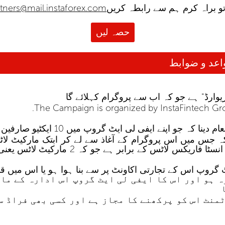
و براہ کرم ہم سے رابطہ کریں
rtners@mail.instaforex.com
حصہ لیں
The Campaign is organized by InstaFintech Grou
 ہو اور اس کا ایفی لی ایٹ گروپ اس ادارہ کے ما
نٹ اس کو پرکھنے کا مجاز ہے اور کسی بھی فراڈ س