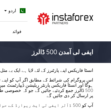
اردو
جائیں InstaForex
فوائد
ایفی لی آمدن 500 ڈالرز
انسٹا فاریکس اپنے پارٹنرز کے لئے لایا ہے ایک بے مثل نیا موقع یعنی 500 ڈآلرز کی آیفی لی آمدن تاکہ
ہوگا اور انسٹآ فاریکس پارنٹر ریلیشن ڈیپارٹمنٹ 
500 ڈالرز جمع کردئیے جائیں گے جو کہ خصوصی 
پر ارسال کر دی جائیں گے
آپ کو 500 ڈآلر ایفی لی ایٹ ریوارڈ کے حوالے سے مزید جاننے کے لئے اس مقابلہ کے قواعد کا مطالعہ کرنا ہوگا