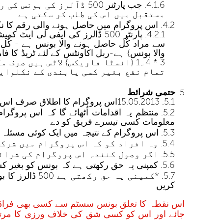
جب پارٹنر 500 ڈآلرز ک
مستقبل میں اس کی طلب کر سکتی ہے
اس پروگرام میں حاصل ہونے والی رقم کا نکلو
سے مراد کُل حاصل ہونے والا بونس ہے - کُ
3 * 4۔1 {انسٹا فاریکس} لاٹس ہیں
تمام نفع بغیر کسی پابندی کے نکلوایا
حتمی شرائط
15.05.2013اس پروگرام کا اطلاق صرف اس کے شروع ہونے کے بعد سے لائے گئے صارفین پر ہے اور یہ پروگرام شروع ہوا تھا
منتظم یہ اقدامات اُٹھائے گا کہ اس پروگر
معلومات کسی تیسرے فریق کو دے
اس پروگرام کے نتیجہ میں ایک کوئی مسئلہ پید
وہ افراد کو کہ اس پروگرام میں شرکت
اگر وصول کنندہ اس پروگرام کی شرائط
کمپنی یہ حق رکھتی ہے کہ بونس کو بغیر کس
*کمپنی یہ حق
کریں
اس نقطہ کا تعلق بونس سسٹم سے کسی بھی فراڈ کو
جائے اور اس کو کسی شق کی خلاف ورزی کا مرتکب