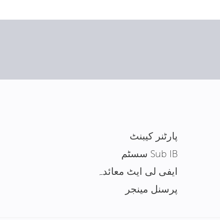
پارٹنر کیبنٹ
Sub IB سسٹم
ایفی لی ایٹ معائدہ
پرسنل مینجر