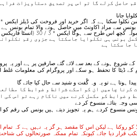
ی بونس کی رقم حاصل کرلے گا تو اس پر تصدیق دستاویزات 
ایا جانا
ل بونس سے مراد اکاونٹ میں حاصل ہونے والا تمام بونس ہ
والا بونس} ہے-ربل اکاونٹس کے لئے ٹ
 صرف مکمل بونس ہی نکلوایا جاسکتا ہے جزوی رقم نکلوا
 جا سکتا ہے
ام کے ڈیٹا کا تحفظ ہو سکے اور پروگرام کی معلومات غلط ا
ا ہوتا ہے تو یہ وہ گُفت و شنید سے حال کیا جائے گا
 کرنا چاھیں ان کو اسکے شرائط و ضوابط کا مطالعہ
 و ضوابط کو مکمل کرنے میں ناکام رہے تو اس کی ا
ی وجہ بتائے منسوخ کر دے
 رکھتی ہے 500 ڈالرز کا بونس منسوخ کردے ہم یہ تجویز دیتے ہیں بونس 
 روکنا ہے لیکن اس کا مقصد ہر گز یہ نہیں ہے کہ تمام ا
 قرار دیا جائے کیونکہ تمام ممکنہ صورتحالوں کی شناخ