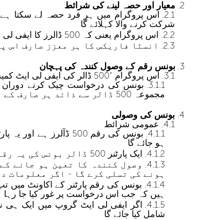
معیار اور حصہ لینے کی شرائط
شرکت کرنے والا کہلائے گا
اس پروگرام یعنی کہ 500 ڈالرز کا ایفی لی ایٹ ریوارڈ میں حصہ لینے کے لئے آپ کو دینا ہوگی اندارج کی
انسٹا فاریکس کا ہر معزز صارف اس پر
بونس رقم کے وصول کنندہ کی پہچان
اس پروگرام "500 ڈالر کی ایفی لی ایٹ کمیشن"کو حاصل کرنے والے کو وصول کنندہ کہا جائے گا
بونس کی درخواست چیک کرنے دوران پار
مجموعہ 500 ڈالر سے ذائد ہر صارف کے اکاونٹ میں ہو
بونس کی وصولی
عمومی شرائط
بونس کی رقم 500 ڈآلرز
ہو جائے گا
ایک پارٹنر 500 ڈالر بونس کی یہ رقم ایک سے ذائد ایفی لی ایٹ اکاونٹ میں حاصل کر سکتا ہے
وصول کنندہ کا تعین ہو جانے کے
ہونے کی تسلی کرے گا - اگر معلومات د
ہیں کہ جب اس درخواست پر غور کیا جا رہا ہوگا - ایک ایفی لی اکاونٹ میں 
اگر ایفی لی ایٹ گروپ میں ایک ہی نا
شامل کیا جائے گا