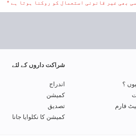
شراکت داروں کے لئے
وں ؟
اندراج
ت
کمیشن
یٹ فارم
تصدیق
کمیشن کا نکلوایا جانا