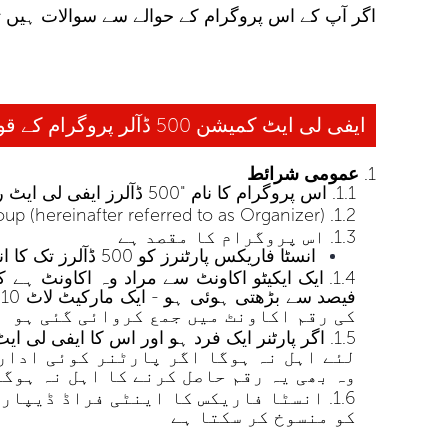
اگر آپ کے اس پروگرام کے حوالے سے سوالات ہیں ت
ایفی لی ایٹ کمیشن 500 ڈآلر پروگرام کے قواعد و ضوابط
عمومی شرائط
اس پروگرام کا نام "500 ڈآلرز ایفی لی ایٹ ریوارڈ" ہے جو کہ اب سے پروگرام کہلائے گا
p (hereinafter referred to as Organizer).
اس پروگرام کا مقصد ہے
انسٹا فاریکس پارٹنرز کو 500 ڈآلرز تک کا انعام دینا کہ جو اپنے ایفی لی ایٹ گروپ میں 10 ایکٹیو صارفین لا سکیں
کی رقم اکاونٹ میں جمع کروائی گئی ہو
لئے اہل نہ ہوگا اگر پارٹنر کوئی ادارہ
وہ بھی یہ رقم حاصل کرنے کا اہل نہ ہوگا
انسٹا فاریکس کا اینٹی فراڈ ڈیپارٹم
کو منسوخ کر سکتا ہے