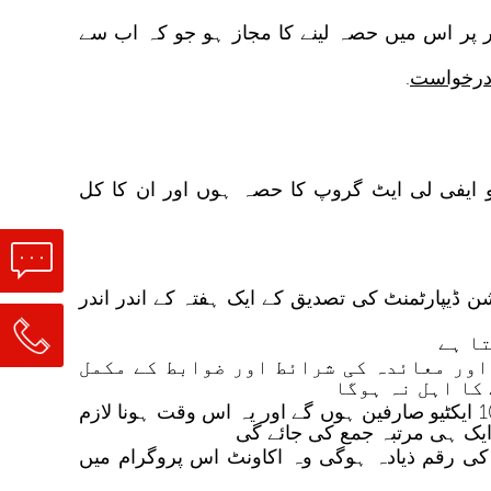
یا سے ذائد ہو اور وہ قانونی طور پر اس میں حصہ لینے کا مجاز ہو جو کہ اب سے
رخواست
.
و ایفی لی ایٹ گروپ کا حصہ ہوں اور ان کا کل
نر ریلیشن ڈیپارٹمنٹ کی تصدیق کے ایک ہفتہ کے اندر اندر
اور معائدہ کی شرائط اور ضوابط کے مکمل
کا اہل نہ ہوگا
بونس کی رقم پارٹنر کے اکاونٹ میں تب جمع کی جائے گی کہ اگر اس کے ایفی لی ایٹ گروپ میں 10 ایکٹیو صارفین ہوں گے اور یہ اس وقت ہونا لازم
 کی رقم ذیادہ ہوگی وہ اکاونٹ اس پروگرام میں