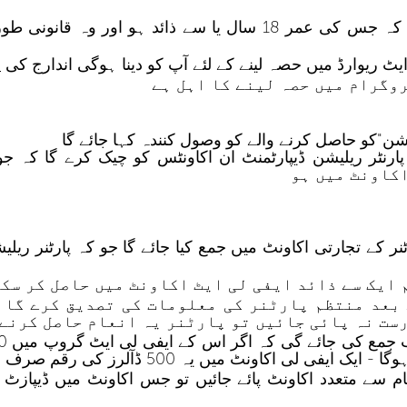
اس پروگرام میں ہر فرد حصہ لے سکتا ہے کہ جس کی عمر 18 سال 
د
وگرام میں حصہ لینے کا اہل ہے
نٹر ریلیشن ڈیپارٹمنٹ ان اکاونٹس کو چیک کرے گا کہ ج
 ہے اور یہ پارٹنر کے تجارتی اکاونٹ میں جمع کیا جائے گا جو کہ پارٹ
 بعد منتظم پارٹنر کی معلومات کی تصدیق کرے گا 
رست نہ پائی جائیں تو پارٹنر یہ انعام حاصل کرنے 
یہ 500 ڈآلرز کی رقم صرف ایک ہی مرتبہ جمع کی جائے گی
م سے متعدد اکاونٹ پائے جائیں تو جس اکاونٹ میں ڈیپازٹ