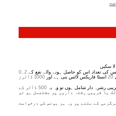
.
pa
ایک ایکیٹو اکاونٹ سے مراد وہ اکاونٹ ہے کہ جس میں اس پروگرام کے آغاذ سے لے کر ابتک مارکیٹ لاٹس کی تعداد اس کو حاصل ہونے والے نفع کے 2۔0
فیصد سے بڑھتی ہوئی ہو - ایک مارکیٹ لاٹ 10 انسٹا فاریکس لاٹس کے برابر ہے جو کہ 2 مارکیٹ لاٹس یعنی 20 انسٹا فاریکس لاٹس بنی ہے اور 1000 ڈآلرز
اگر پارٹنر ایک فرد ہو اور اس کا ایفی لی ایٹ گروپ اس کے تجارتی اکاونٹ پر سے بنا ہوا ہو یا اس میں قریبی رشرہ دار شامل ہوں تو وہ یہ 500 ڈآلر کے
لک یا قریبی رشتہ داروں پر مشتعمل ہو تو
رگرمی کے ملنے پر وہ ہر بونس کی درخواست