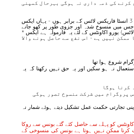
فراہم کرنے کی ذمہ داری نہ ہوگی بہرحال کمپنی
پارنٹر 500 ڈالرز کی ایفی لی ایٹ کمیشن نکلوا سکتا ہے کہ اگر خرید اور فروخت کی ڈیلز ایکس * 3 انسٹا فاریکس لاٹس کے برابر ہوں - یہاں ایکس
ے جس میں منسوخ شدہ اور جزوی طور پر کھو جانے
ریڈ کا فامولہ کچھ اس طرح سے ہوگا ایکس * 3 / 30 {انسٹا فاریکس لاٹس} یورو اکاونٹس کے لئے یہ فارمولہ ہے ایکس *
نا ممکن نہیں ہے - اس نفع سے حاصل ہونے والا
ستعمال نہ ہو سکیں اور یہ حق نہیں رکھتا کہ یہ
 کرنا ہوگا
س پروگرام میں شرکت منسوخ تصور ہوگی
کی رقم کو اپنی تجارتی حکمت عمل تشکیل دیتے ہوئے شمار نہ
کاونٹس کو پہلے سے حاصل کئے گئے بونس سے روکا
ت کرنا ممکن نہیں ہوتا ہے بونس کی منسوخی کے