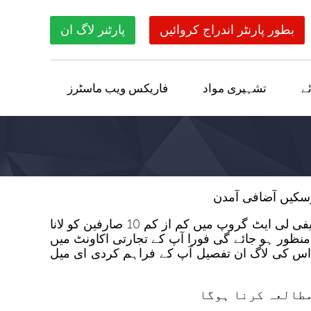
بطور پارنٹر اندراج کروائیں
پارٹنر لاگ ان
ے
تشہیری مواد
فاریکس ویب ماسٹرز
اس پروگرام کی شرائط کے مطابق اگر آپ کو اپنے تجارتی اکاونٹ میں 500 ڈالر حاصل کرنے ہیں تو آپ کو اپنے ایفی لی ایٹ گروپ میں کم از کم 10 صارفین کو لانا
منظور ہو جائے گی فورا آپ کے تجارتی اکاونٹ میں
گا اس کی لاگ ان تفصیل آپ کے فراہم کردی ای میل