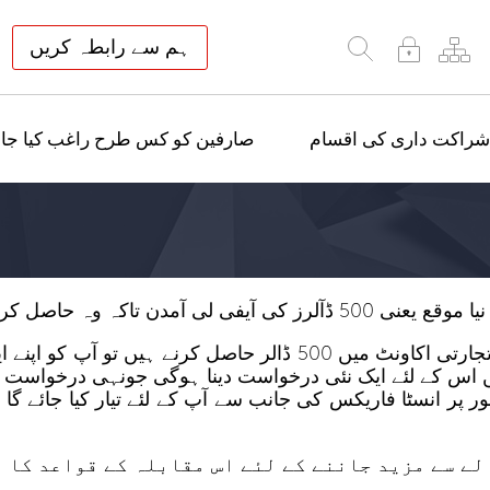
ہم سے رابطہ کریں
شراکت داری کی اقسام
صارفین کو کس طرح راغب کیا جائ
 وہ حاصل کرسکیں آضافی آمدن
میں اس کے لئے ایک نئی درخواست دینا ہوگی جونہی درخواست 
طور پر انسٹا فاریکس کی جانب سے آپ کے لئے تیار کیا جائے 