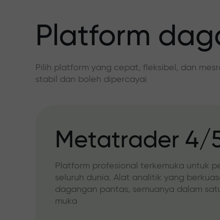
Platform dag
Pilih platform yang cepat, fleksibel, dan me
stabil dan boleh dipercayai
Metatrader 4/
Platform profesional terkemuka untuk 
seluruh dunia. Alat analitik yang berkua
dagangan pantas, semuanya dalam sat
muka