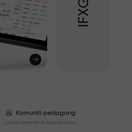
G
X
F
I
Komuniti pedagang
jutaan peserta di seluruh dunia