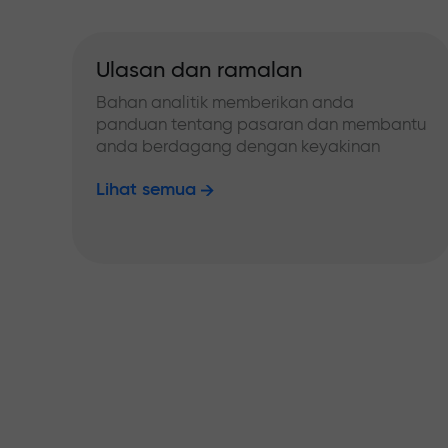
Ulasan dan ramalan
Bahan analitik memberikan anda
panduan tentang pasaran dan membantu
anda berdagang dengan keyakinan
Lihat semua