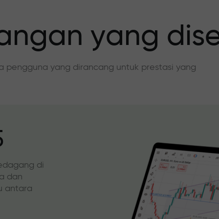
angan yang dis
sra pengguna yang dirancang untuk prestasi yang
5
pedagang di
sa dan
u antara