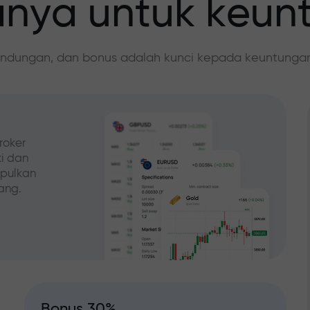
anya untuk keun
lindungan, dan bonus adalah kunci kepada keuntunga
roker
ki dan
pulkan
ang.
Bonus 30%