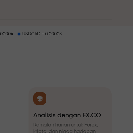
.00004
USDCAD = 0.00003
n di
da
 FX.CO
Triple Three: projek
Bonu
hadiah
 Forex,
Ambil 
dapan
progra