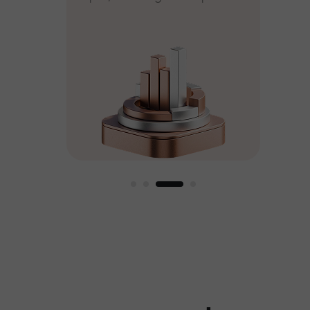
Depositkan dari $333 dan pilih
tingka
,500
hadiah bernilai hingga $1,500
mi
ran