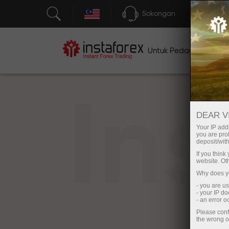
Sokongan
Pe
Un
Untuk Pedagang
In
DEAR V
Your IP addr
you are proh
deposit/with
If you thin
website. Ot
Why does yo
- you are u
- your IP d
- an error 
Please conf
the wrong o