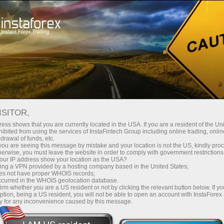
เทรดเดอร์อันดับต้นทั้ง 5 คน
ISITOR,
ess shows that you are currently located in the USA. If you are a resident of the Uni
เราขอนำเสนอบัญชีที่ดีที่สุดจากทั้ง 5 คนเพื่อการคัดลอกตาม
ibited from using the services of InstaFintech Group including online trading, online
drawal of funds, etc.
ระบบ InstaForex ForexCopy หรือเพื่อการลงทุนผ่านทางระบบ
k you are seeing this message by mistake and your location is not the US, kindly pro
herwise, you must leave the website in order to comply with government restrictions
PAMM
ur IP address show your location as the USA?
sing a VPN provided by a hosting company based in the United States;
oes not have proper WHOIS records;
occurred in the WHOIS geolocation database.
irm whether you are a US resident or not by clicking the relevant button below. If y
การเริ่มต้น
ขั้น
ption, being a US resident, you will not be able to open an account with InstaForex
y for any inconvenience caused by this message.
ในฟอเร็กส์?
แรก