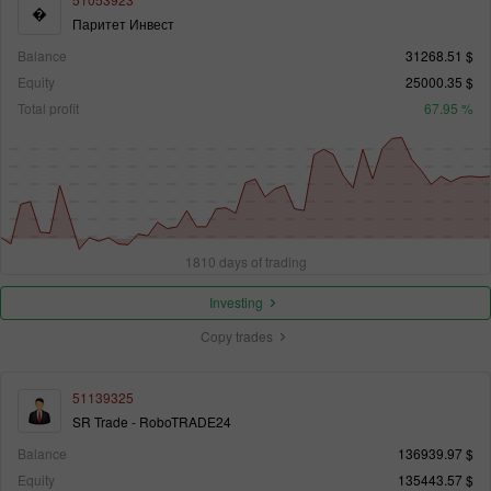
�
Паритет Инвест
Balance
31268.51 $
Equity
25000.35 $
Total profit
67.95 %
1810 days of trading
Investing
Copy trades
51139325
SR Trade - RoboTRADE24
Balance
136939.97 $
Equity
135443.57 $