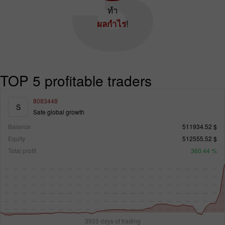
ทำ
!
ผลกำไร
TOP 5 profitable traders
8083448
S
Safe global growth
Balance
511934.52 $
Equity
512555.52 $
Total profit
360.44 %
3933 days of trading