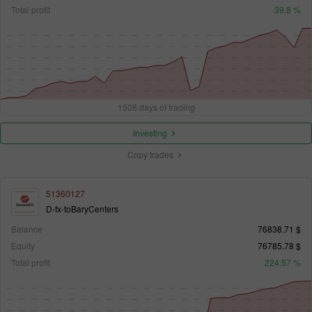
Total profit
39.8 %
1508 days of trading
Investing
Copy trades
51360127
D-fx-toBaryCenters
Balance
76838.71 $
Equity
76785.78 $
Total profit
224.57 %